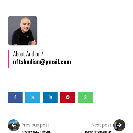
About Author /
nftshudian@gmail.com
Previous post
Next post
“互联网+”背景
铜加工连续挤