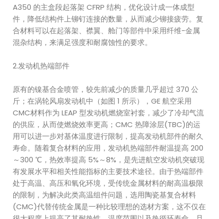
A350 的主盒段起落架 CFRP 结构，优化设计成一体成型
件，降低结构件上铆钉连接的数量，从而减少铆接疲劳。复
合材料可以在起落架、襟翼、舱门等部件中采用纤维-金属
混杂结构，来满足强度和耐腐蚀性的要求。
2.发动机热端部件
原有的镍基合金喷管，较先前减少的质量几乎超过 370 公
斤；在涡轮风扇发动机中（如图 1 所示），GE 航空采用
CMC材料作为 LEAP 型发动机燃烧室衬套，减少了冷却气流
的供应，从而使燃烧效率更高；CMC 热障涂层(TBC)的运
用可以进一步对基体温度进行限制，提高发动机部件的耐久
寿命。随着复合材料的应用，发动机热端部件耐温提高 200
～300 ℃，热效率提高 5%～8%，是先进航空发动机突破现
有发展水平和相关性能指标的主要技术途径。由于热端部件
处于高温、高压和氧化环境，受传统金属材料的耐高温极限
的限制，为解决此类高温组件问题，选用陶瓷基复合材料
(CMC)代替传统金属是一种比较理想的选材方案，这不仅在
很大程度上提高了其耐热性、温度范围以及热循环寿命，且