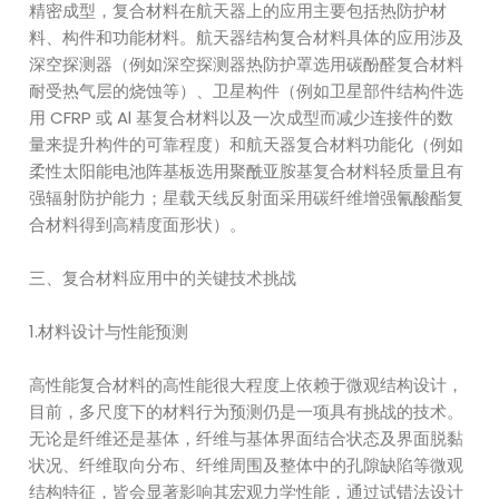
精密成型，复合材料在航天器上的应用主要包括热防护材
料、构件和功能材料。航天器结构复合材料具体的应用涉及
深空探测器（例如深空探测器热防护罩选用碳酚醛复合材料
耐受热气层的烧蚀等）、卫星构件（例如卫星部件结构件选
用 CFRP 或 Al 基复合材料以及一次成型而减少连接件的数
量来提升构件的可靠程度）和航天器复合材料功能化（例如
柔性太阳能电池阵基板选用聚酰亚胺基复合材料轻质量且有
强辐射防护能力；星载天线反射面采用碳纤维增强氰酸酯复
合材料得到高精度面形状）。
三、复合材料应用中的关键技术挑战
1.材料设计与性能预测
高性能复合材料的高性能很大程度上依赖于微观结构设计，
目前，多尺度下的材料行为预测仍是一项具有挑战的技术。
无论是纤维还是基体，纤维与基体界面结合状态及界面脱黏
状况、纤维取向分布、纤维周围及整体中的孔隙缺陷等微观
结构特征，皆会显著影响其宏观力学性能，通过试错法设计