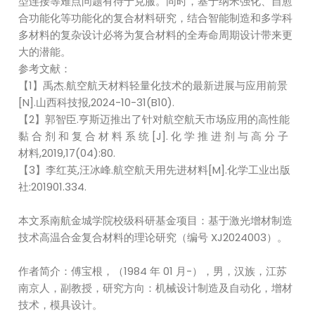
型连接等难点问题有待于克服。同时，基于纳米强化、自愈
合功能化等功能化的复合材料研究，结合智能制造和多学科
多材料的复杂设计必将为复合材料的全寿命周期设计带来更
大的潜能。
参考文献：
【1】禹杰.航空航天材料轻量化技术的最新进展与应用前景
[N].山西科技报,2024-10-31(B10).
【2】郭智臣.亨斯迈推出了针对航空航天市场应用的高性能
黏 合 剂 和 复 合 材 料 系 统 [J]. 化 学 推 进 剂 与 高 分 子
材料,2019,17(04):80.
【3】李红英,汪冰峰.航空航天用先进材料[M].化学工业出版
社:201901.334.
本文系南航金城学院校级科研基金项目：基于激光增材制造
技术高温合金复合材料的理论研究（编号 XJ2024003）。
作者简介：傅宝根，（1984 年 01 月-），男，汉族，江苏
南京人，副教授，研究方向：机械设计制造及自动化，增材
技术，模具设计。