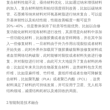
复合材料性能不足，亟待材料优化，比如通过纳米增强材料
的加入，复合材料韧性和粘结强度得到改善，比如以碳纳米
管、石墨烯等纳米材料对环氧基树脂进行纳米复合，可以提
升基体韧性以及粘结性能，性能改善幅度一般可提升
20%~40%，但是整体保持了轻质等性能优势。比如以自修
复功能化材料对现有材料进行改性，其原理是向材料中添加
一些功能化材料，比如微胶囊或者血管样网络，并在其中加
入一些修复材料，一旦材料由于外力作用出现裂纹或者材料
开始失效，此时外界外加载荷下微胶囊破裂释放修复材料或
者血管网络结构破裂，此时能够对裂纹或者材料失效进行修
复，并对裂纹进行封堵，由此可大大地提升了复合材料的寿
命；比如近年来关注的生物基复合材料，这类材料包含天然
纤维，比如亚麻纤维、竹纤维、废纸纤维或者生物可降解复
合材料，比如聚乳酸（PLA）或者聚己内酯（PCL），这类
材料满足了材料的可持续发展，并可应用于卫星、无人机等
结构领域，减缓结构耗材以及难回收的局面。
2.智能制造技术融合