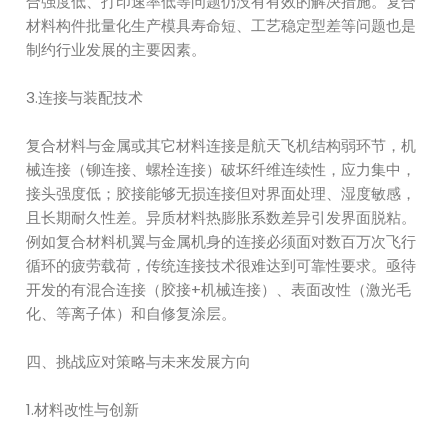
合强度低、打印速率低等问题仍没有有效的解决措施。复合
材料构件批量化生产模具寿命短、工艺稳定型差等问题也是
制约行业发展的主要因素。
3.连接与装配技术
复合材料与金属或其它材料连接是航天飞机结构弱环节，机
械连接（铆连接、螺栓连接）破坏纤维连续性，应力集中，
接头强度低；胶接能够无损连接但对界面处理、湿度敏感，
且长期耐久性差。异质材料热膨胀系数差异引发界面脱粘。
例如复合材料机翼与金属机身的连接必须面对数百万次飞行
循环的疲劳载荷，传统连接技术很难达到可靠性要求。亟待
开发的有混合连接（胶接+机械连接）、表面改性（激光毛
化、等离子体）和自修复涂层。
四、挑战应对策略与未来发展方向
1.材料改性与创新