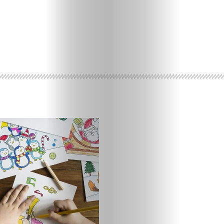
回
到
出
版