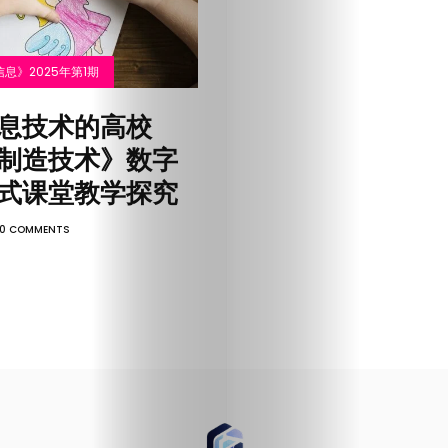
社
息》2025年第1期
首
息技术的高校
页
制造技术》数字
式课堂教学探究
新
0 COMMENTS
型
科
技
与