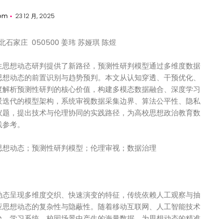
om
23 12 月, 2025
石家庄 050500 姜玮 苏娅琪 陈煜
生思想动态研判提供了新路径，预测性研判模型通过多维度数据
思想动态的前置识别与趋势预判。本文从认知穿透、干预优化、
度解析预测性研判的核心价值，构建多模态数据融合、深度学习
景迭代的模型架构，系统审视数据采集边界、算法公平性、隐私
议题，提出技术与伦理协同的实践路径，为高校思想政治教育数
践参考。
思想动态；预测性研判模型；伦理审视；数据治理
动态呈现多维度交织、快速演变的特征，传统依赖人工观察与抽
应思想动态的复杂性与隐蔽性。随着移动互联网、人工智能技术
台、学习系统、校园场景中产生的海量数据，为思想动态的精准