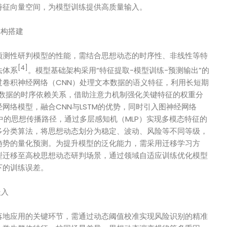
特征向量空间，为模型训练提供高质量输入。
架构搭建
预测性研判模型的性能，需结合思想动态的时序性、非线性等特
[4]
法体系
。模型基础架构采用“特征提取-模型训练-预测输出”的
过卷积神经网络（CNN）处理文本数据的语义特征，利用长短期
为数据的时序依赖关系，借助注意力机制强化关键特征的权重分
网络模型，融合CNN与LSTM的优势，同时引入图神经网络
中的思想传播路径，通过多层感知机（MLP）实现多模态特征的
多分类算法，将思想动态划分为稳定、波动、风险等不同等级，
趋势的量化预测。为提升模型的泛化能力，需采用迁移学习方
型迁移至高校思想动态研判场景，通过领域自适应训练优化模型
下的训练误差。
嵌入
落地应用的关键环节，需通过动态阈值校准实现风险识别的精准