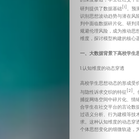
[1]
研判提供了数据基础
。预
识别思想波动趋势与潜在风
判中面临数据碎片化、研判
规避伦理风险，成为推动思
维度，探讨模型构建的核心
一、大数据背景下高校学生
1.认知维度的动态穿透
高校学生思想动态的形成受
[2]
与隐性诉求交织的特征
。
捕捉网络空间中碎片化、情
合学生在社交平台的言论数
过语义分析、行为建模等技
求。这种认知维度的动态穿
个体思想变化的细微轨迹，