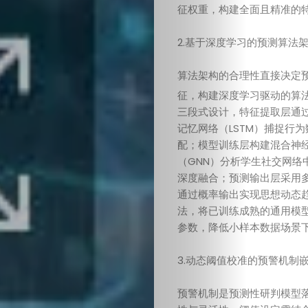
征权重，构建全面且精准的
页
2.基于深度学习的预测算法
新
算法架构的合理性直接决定
型
征，构建深度学习驱动的算
三段式设计，特征提取层通
科
记忆网络（LSTM）捕捉行
配；模型训练层构建混合神经
技
（GNN）分析学生社交网络
深度融合；预测输出层采用
通过概率输出实现思想动态
与
法，将已训练成熟的通用模
参数，降低小样本数据场景
材
3.动态阈值校准的预警机制
料
预警机制是预测性研判模型