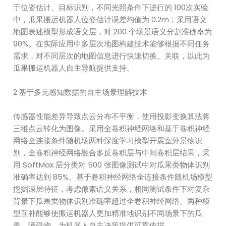
于位姿估计、目标识别，不同光照条件下进行的 100次实验
中，瓜果搬运机器人位姿估计误差均值为 0.2m；采用语义
地图表述模型形成语义层，对 200 个场景语义分割准确率为
90%。在实际应用中多层次地图构建技术能够根据不同任务
需求，对不同层次的地图信息进行快速切换、关联，以此为
瓜果搬运机器人自主导航提供支持。
2.基于多元感知数据的自主场景理解技术
传感器性能差异导致点云分布不平衡，使用投影变换算法将
三维点云转化为图像。采用全卷积神经网络和基于卷积神经
网络全连接条件随机场两种深度学习模型开展室外景物识
别，全卷积神经网络融合多反卷积层与中间卷积层结果，采
用 SoftMax 层分类对 500 张图像测试中对瓜果类物体识别
准确率达到 85%。基于卷积神经网络全连接条件随机场模型
挖掘深层特征，考虑像素语义关系，相同测试条件下对复杂
背景下瓜果类物体识别准确率超过全卷积神经网络。两种模
型互补能够使搬运机器人更加精准地识别不同场景下的瓜
果、障碍物，为机器人自主决策提供可靠依据。